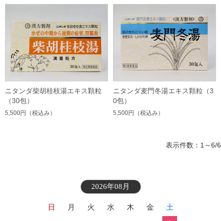
ニタンダ柴胡桂枝湯エキス顆粒
ニタンダ麦門冬湯エキス顆粒（3
（30包）
0包）
5,500円
（税込み）
5,500円
（税込み）
表示件数：1～6/6
2026年08月
日
月
火
水
木
金
土